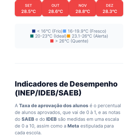
SET
OUT
NOV
DEZ
28.5°C
28.6°C
28.8°C
28.3°C
■
< 16°C (Frio)
■
16-19.9°C (Fresco)
■
20-23°C (Ideal)
■
23.1-26°C (Alerta)
■
> 26°C (Quente)
Indicadores de Desempenho
(INEP/IDEB/SAEB)
A
Taxa de aprovação dos alunos
é o percentual
de alunos aprovados, que vai de 0 à 1, e as notas
do
SAEB
e do
IDEB
são medidas em uma escala
de 0 a 10, assim como a
Meta
estipulada para
cada escola.