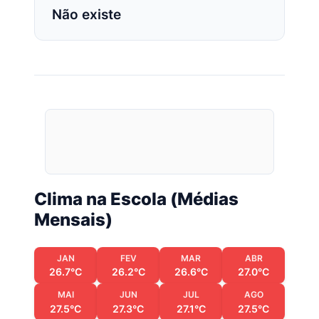
Não existe
Clima na Escola (Médias
Mensais)
JAN
FEV
MAR
ABR
26.7°C
26.2°C
26.6°C
27.0°C
MAI
JUN
JUL
AGO
27.5°C
27.3°C
27.1°C
27.5°C