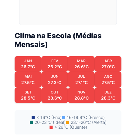
Clima na Escola (Médias
Mensais)
JAN
FEV
MAR
ABR
26.7°C
26.2°C
26.6°C
27.0°C
MAI
JUN
JUL
AGO
27.5°C
27.3°C
27.1°C
27.5°C
SET
OUT
NOV
DEZ
28.5°C
28.6°C
28.8°C
28.3°C
■
< 16°C (Frio)
■
16-19.9°C (Fresco)
■
20-23°C (Ideal)
■
23.1-26°C (Alerta)
■
> 26°C (Quente)