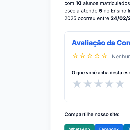
com
10
alunos matriculados
escola atende
5
no Ensino In
2025 ocorreu entre
24/02/
Avaliação da Co
☆☆☆☆☆
Nenhuma
O que você acha desta es
★
★
★
★
★
Compartilhe nosso site:
WhatsApp
Facebook