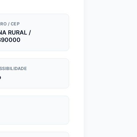
RO / CEP
NA RURAL /
390000
SSIBILIDADE
o