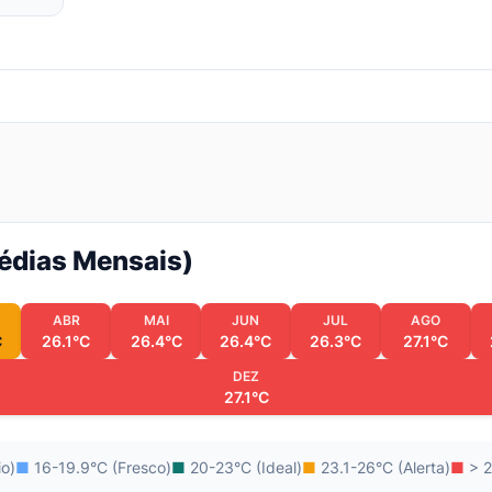
Médias Mensais)
ABR
MAI
JUN
JUL
AGO
C
26.1°C
26.4°C
26.4°C
26.3°C
27.1°C
DEZ
27.1°C
io)
■
16-19.9°C (Fresco)
■
20-23°C (Ideal)
■
23.1-26°C (Alerta)
■
> 2