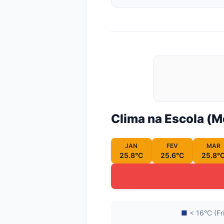
Clima na Escola (
JAN
FEV
MAR
25.8°C
25.6°C
25.8°
■
< 16°C (Fr