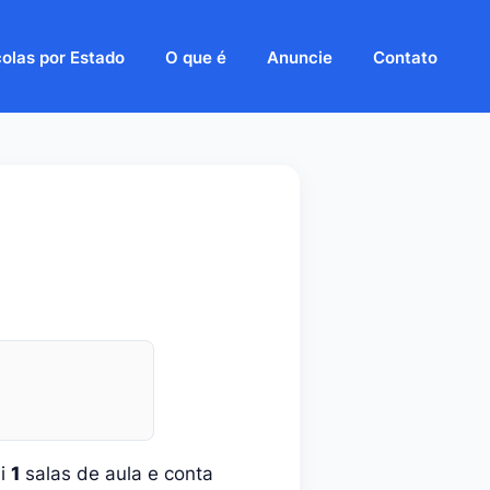
olas por Estado
O que é
Anuncie
Contato
ui
1
salas de aula e conta