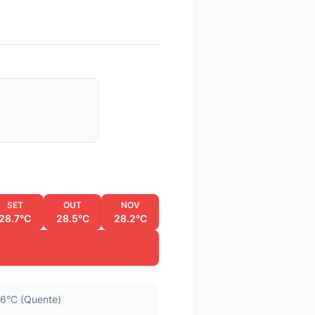
SET
OUT
NOV
28.7°C
28.5°C
28.2°C
6°C (Quente)