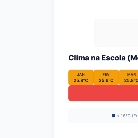
Clima na Escola (
JAN
FEV
MAR
25.8°C
25.6°C
25.8°
■
< 16°C (Fr