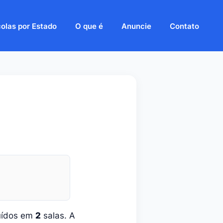
olas por Estado
O que é
Anuncie
Contato
uídos em
2
salas. A