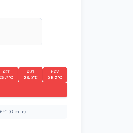
SET
OUT
NOV
28.7°C
28.5°C
28.2°C
6°C (Quente)