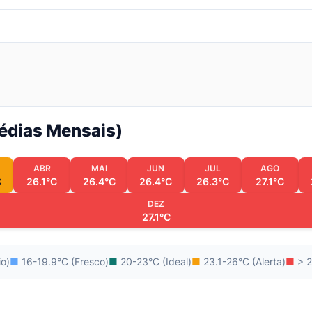
Médias Mensais)
ABR
MAI
JUN
JUL
AGO
C
26.1°C
26.4°C
26.4°C
26.3°C
27.1°C
DEZ
27.1°C
io)
■
16-19.9°C (Fresco)
■
20-23°C (Ideal)
■
23.1-26°C (Alerta)
■
> 2