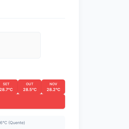
SET
OUT
NOV
28.7°C
28.5°C
28.2°C
6°C (Quente)