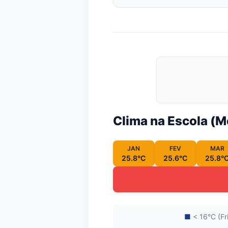
Clima na Escola (
JAN
FEV
MAR
25.8°C
25.6°C
25.8°
■
< 16°C (Fr