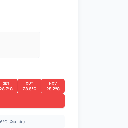
SET
OUT
NOV
28.7°C
28.5°C
28.2°C
6°C (Quente)