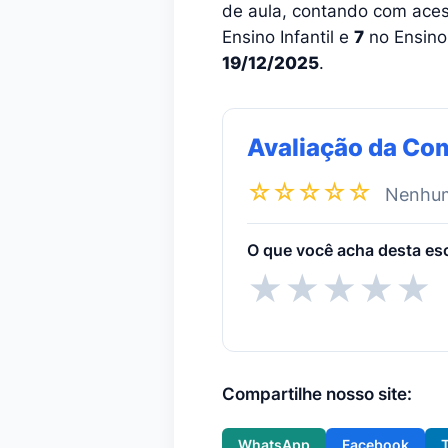
de aula, contando com acess
Ensino Infantil e
7
no Ensino
19/12/2025
.
Avaliação da Co
☆☆☆☆☆
Nenhuma
O que você acha desta es
★
★
★
★
★
Compartilhe nosso site:
WhatsApp
Facebook