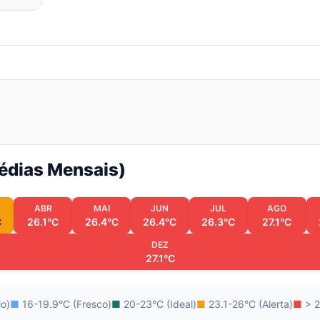
Médias Mensais)
ABR
MAI
JUN
JUL
AGO
C
26.1°C
26.4°C
26.4°C
26.3°C
27.1°C
DEZ
27.1°C
io)
■
16-19.9°C (Fresco)
■
20-23°C (Ideal)
■
23.1-26°C (Alerta)
■
> 2