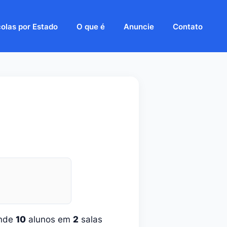
olas por Estado
O que é
Anuncie
Contato
ende
10
alunos em
2
salas