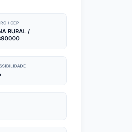
RO / CEP
NA RURAL /
390000
SSIBILIDADE
o