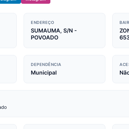
ENDEREÇO
BAIR
SUMAUMA, S/N -
ZO
POVOADO
65
DEPENDÊNCIA
ACE
Municipal
Nã
ado