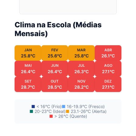
Clima na Escola (Médias
Mensais)
JAN
FEV
MAR
ABR
25.8°C
25.6°C
25.8°C
26.1°C
MAI
JUN
JUL
AGO
26.4°C
26.4°C
26.3°C
27.1°C
SET
OUT
NOV
DEZ
28.7°C
28.5°C
28.2°C
27.1°C
■
< 16°C (Frio)
■
16-19.9°C (Fresco)
■
20-23°C (Ideal)
■
23.1-26°C (Alerta)
■
> 26°C (Quente)