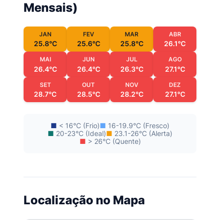
Mensais)
JAN
FEV
MAR
ABR
25.8°C
25.6°C
25.8°C
26.1°C
MAI
JUN
JUL
AGO
26.4°C
26.4°C
26.3°C
27.1°C
SET
OUT
NOV
DEZ
28.7°C
28.5°C
28.2°C
27.1°C
■
< 16°C (Frio)
■
16-19.9°C (Fresco)
■
20-23°C (Ideal)
■
23.1-26°C (Alerta)
■
> 26°C (Quente)
Localização no Mapa