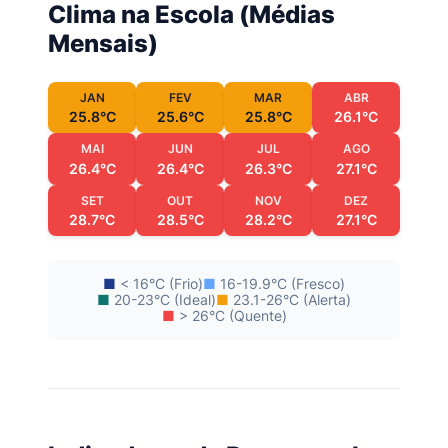
Clima na Escola (Médias
Mensais)
JAN
FEV
MAR
ABR
25.8°C
25.6°C
25.8°C
26.1°C
MAI
JUN
JUL
AGO
26.4°C
26.4°C
26.3°C
27.1°C
SET
OUT
NOV
DEZ
28.7°C
28.5°C
28.2°C
27.1°C
■
< 16°C (Frio)
■
16-19.9°C (Fresco)
■
20-23°C (Ideal)
■
23.1-26°C (Alerta)
■
> 26°C (Quente)