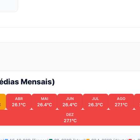
Médias Mensais)
ABR
MAI
JUN
JUL
AGO
C
26.1°C
26.4°C
26.4°C
26.3°C
27.1°C
DEZ
27.1°C