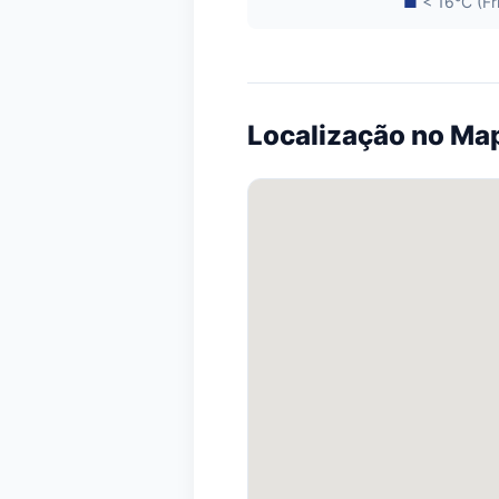
■
< 16°C (Fr
Localização no Ma