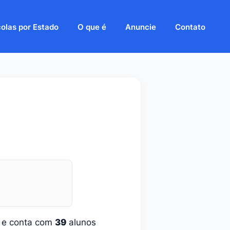
olas por Estado
O que é
Anuncie
Contato
a e conta com
39
alunos