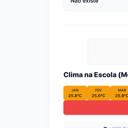
Não existe
Clima na Escola (
JAN
FEV
MAR
25.8°C
25.6°C
25.8°