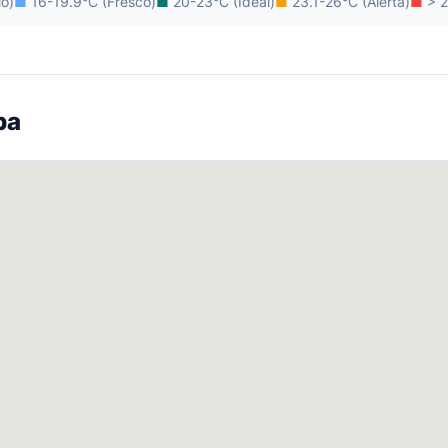
io)
■
16-19.9°C (Fresco)
■
20-23°C (Ideal)
■
23.1-26°C (Alerta)
■
> 2
pa