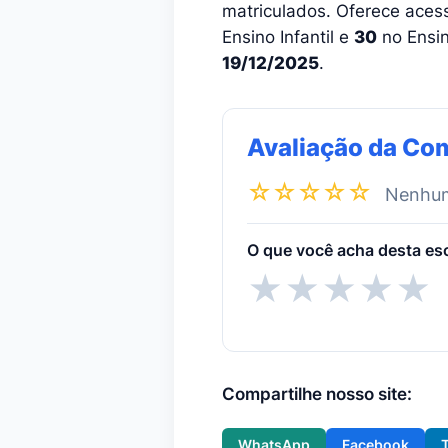
matriculados. Oferece acess
Ensino Infantil e
30
no Ensin
19/12/2025
.
Avaliação da Co
☆☆☆☆☆
Nenhuma
O que você acha desta es
★
★
★
★
★
Compartilhe nosso site:
WhatsApp
Facebook