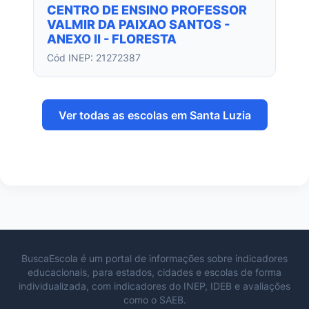
CENTRO DE ENSINO PROFESSOR
VALMIR DA PAIXAO SANTOS -
ANEXO II - FLORESTA
Cód INEP: 21272387
Ver todas as escolas em Santa Luzia
BuscaEscola é um portal de informações sobre indicadores
educacionais, para estados, cidades e escolas de forma
individualizada, com indicadores do INEP, IDEB e avaliações
como o SAEB.