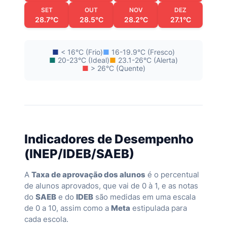
SET
OUT
NOV
DEZ
28.7°C
28.5°C
28.2°C
27.1°C
■
< 16°C (Frio)
■
16-19.9°C (Fresco)
■
20-23°C (Ideal)
■
23.1-26°C (Alerta)
■
> 26°C (Quente)
Indicadores de Desempenho
(INEP/IDEB/SAEB)
A
Taxa de aprovação dos alunos
é o percentual
de alunos aprovados, que vai de 0 à 1, e as notas
do
SAEB
e do
IDEB
são medidas em uma escala
de 0 a 10, assim como a
Meta
estipulada para
cada escola.