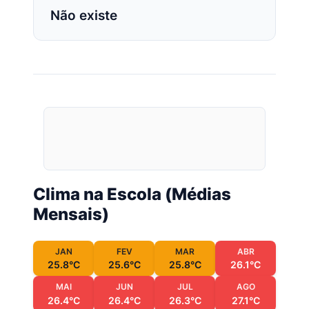
Não existe
Clima na Escola (Médias
Mensais)
JAN
FEV
MAR
ABR
25.8°C
25.6°C
25.8°C
26.1°C
MAI
JUN
JUL
AGO
26.4°C
26.4°C
26.3°C
27.1°C