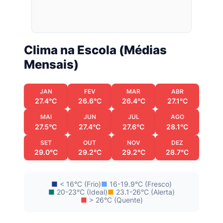
Clima na Escola (Médias
Mensais)
JAN
FEV
MAR
ABR
27.4°C
26.6°C
26.4°C
27.1°C
MAI
JUN
JUL
AGO
27.5°C
27.4°C
27.6°C
28.1°C
SET
OUT
NOV
DEZ
29.0°C
29.2°C
29.2°C
28.7°C
■
< 16°C (Frio)
■
16-19.9°C (Fresco)
■
20-23°C (Ideal)
■
23.1-26°C (Alerta)
■
> 26°C (Quente)