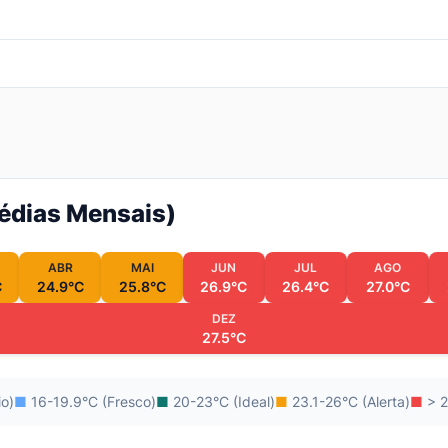
Médias Mensais)
ABR
MAI
JUN
JUL
AGO
C
24.9°C
25.8°C
26.9°C
26.4°C
27.0°C
DEZ
27.5°C
io)
■
16-19.9°C (Fresco)
■
20-23°C (Ideal)
■
23.1-26°C (Alerta)
■
> 2