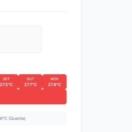
SET
OUT
NOV
27.5°C
27.7°C
27.8°C
6°C (Quente)