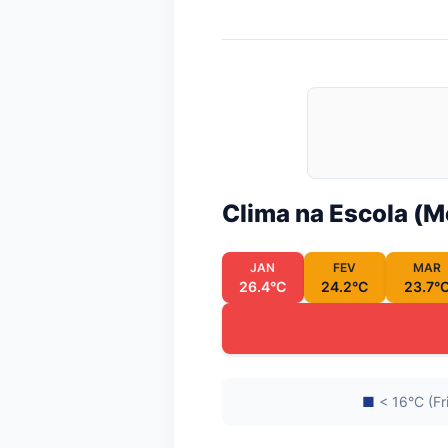
Clima na Escola (
JAN
FEV
MAR
26.4°C
24.2°C
23.7°
■
< 16°C (Fr