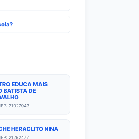
cola?
TRO EDUCA MAIS
 BATISTA DE
VALHO
NEP: 21027943
CHE HERACLITO NINA
NEP: 21292477