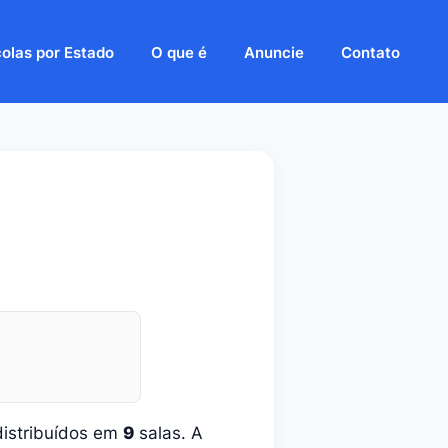
olas por Estado
O que é
Anuncie
Contato
istribuídos em
9
salas. A