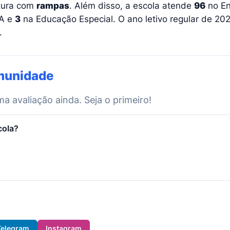
utura com
rampas
. Além disso, a escola atende
96
no En
A e
3
na Educação Especial. O ano letivo regular de 202
.
munidade
 avaliação ainda. Seja o primeiro!
cola?
Telegram
Instagram