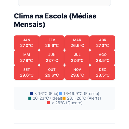
Clima na Escola (Médias
Mensais)
JAN
FEV
MAR
ABR
27.0°C
26.6°C
26.6°C
27.3°C
MAI
JUN
JUL
AGO
27.8°C
27.7°C
27.6°C
28.5°C
SET
OUT
NOV
DEZ
29.6°C
29.6°C
29.8°C
28.5°C
■
< 16°C (Frio)
■
16-19.9°C (Fresco)
■
20-23°C (Ideal)
■
23.1-26°C (Alerta)
■
> 26°C (Quente)