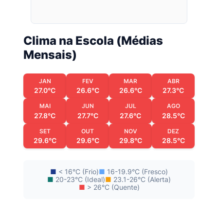
Clima na Escola (Médias
Mensais)
JAN
FEV
MAR
ABR
27.0°C
26.6°C
26.6°C
27.3°C
MAI
JUN
JUL
AGO
27.8°C
27.7°C
27.6°C
28.5°C
SET
OUT
NOV
DEZ
29.6°C
29.6°C
29.8°C
28.5°C
■
< 16°C (Frio)
■
16-19.9°C (Fresco)
■
20-23°C (Ideal)
■
23.1-26°C (Alerta)
■
> 26°C (Quente)