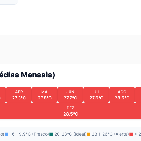
Médias Mensais)
ABR
MAI
JUN
JUL
AGO
C
27.3°C
27.8°C
27.7°C
27.6°C
28.5°C
DEZ
28.5°C
io)
■
16-19.9°C (Fresco)
■
20-23°C (Ideal)
■
23.1-26°C (Alerta)
■
> 2