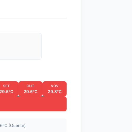
SET
OUT
NOV
29.6°C
29.6°C
29.8°C
6°C (Quente)