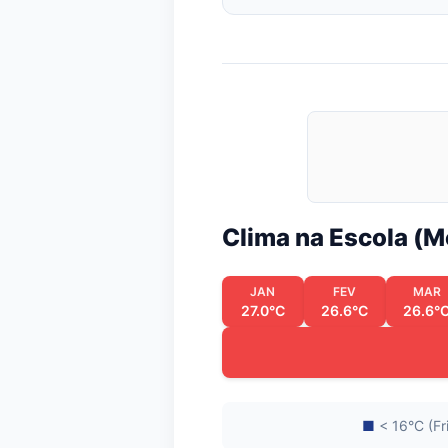
Clima na Escola (
JAN
FEV
MAR
27.0°C
26.6°C
26.6°
■
< 16°C (Fr