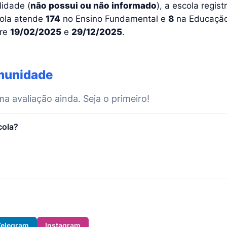
lidade (
não possui ou não informado
), a escola regi
cola atende
174
no Ensino Fundamental e
8
na Educação 
tre
19/02/2025
e
29/12/2025
.
munidade
 avaliação ainda. Seja o primeiro!
cola?
Telegram
Instagram