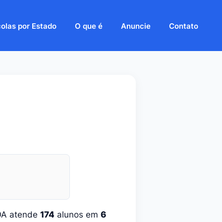
olas por Estado
O que é
Anuncie
Contato
BOA atende
174
alunos em
6