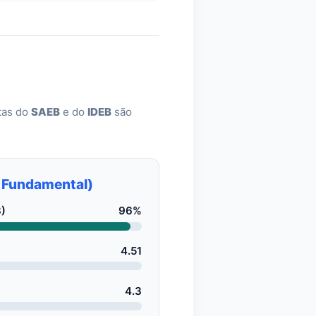
otas do
SAEB
e do
IDEB
são
o Fundamental)
)
96%
4.51
4.3