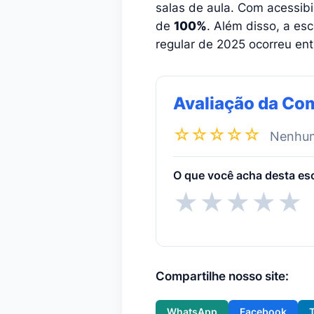
salas de aula. Com acessibi
de
100%
. Além disso, a es
regular de 2025 ocorreu en
Avaliação da Co
☆☆☆☆☆
Nenhuma
O que você acha desta es
★
★
★
★
★
Compartilhe nosso site:
WhatsApp
Facebook