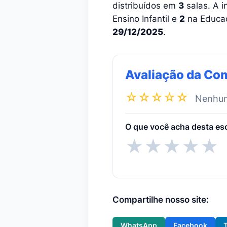
distribuídos em
3
salas. A i
Ensino Infantil e
2
na Educaç
29/12/2025
.
Avaliação da Co
☆☆☆☆☆
Nenhuma
O que você acha desta es
★
★
★
★
★
Compartilhe nosso site:
WhatsApp
Facebook