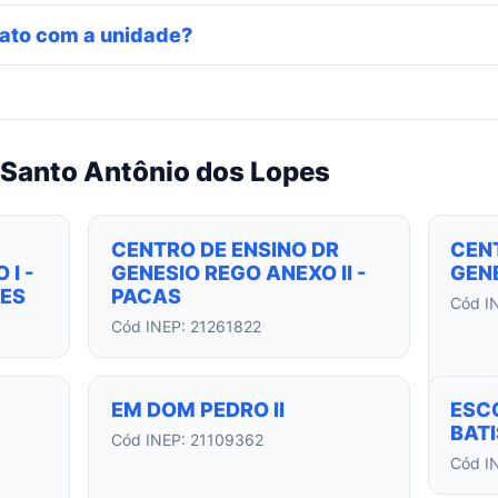
ato com a unidade?
 Santo Antônio dos Lopes
CENTRO DE ENSINO DR
CEN
 I -
GENESIO REGO ANEXO II -
GEN
UES
PACAS
Cód I
Cód INEP: 21261822
EM DOM PEDRO II
ESC
BAT
Cód INEP: 21109362
Cód I