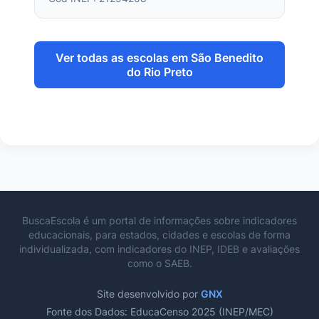
Ver todas as escolas em São Benedito
do Rio Preto
BuscaEscola é um portal de informações sobre indicadores
educacionais, para estados, cidades e escolas de forma
individualizada, com indicadores do INEP, IDEB e avaliações
como o SAEB.
Site desenvolvido por
GNX
Fonte dos Dados: EducaCenso 2025 (INEP/MEC)