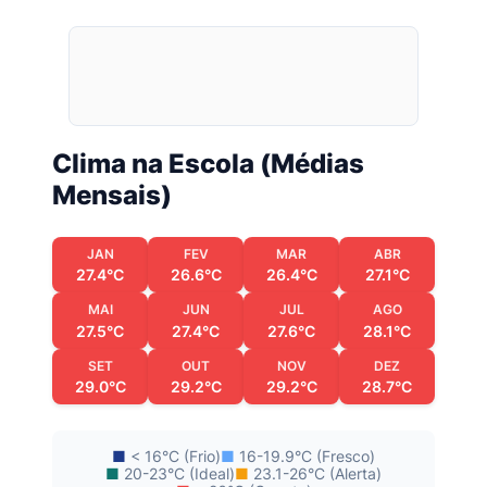
Clima na Escola (Médias
Mensais)
JAN
FEV
MAR
ABR
27.4°C
26.6°C
26.4°C
27.1°C
MAI
JUN
JUL
AGO
27.5°C
27.4°C
27.6°C
28.1°C
SET
OUT
NOV
DEZ
29.0°C
29.2°C
29.2°C
28.7°C
■
< 16°C (Frio)
■
16-19.9°C (Fresco)
■
20-23°C (Ideal)
■
23.1-26°C (Alerta)