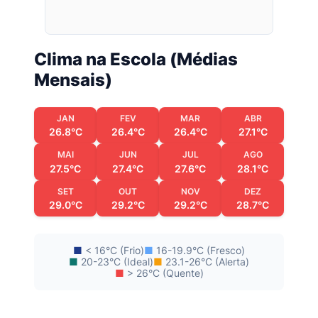
Clima na Escola (Médias
Mensais)
JAN
FEV
MAR
ABR
26.8°C
26.4°C
26.4°C
27.1°C
MAI
JUN
JUL
AGO
27.5°C
27.4°C
27.6°C
28.1°C
SET
OUT
NOV
DEZ
29.0°C
29.2°C
29.2°C
28.7°C
■
< 16°C (Frio)
■
16-19.9°C (Fresco)
■
20-23°C (Ideal)
■
23.1-26°C (Alerta)
■
> 26°C (Quente)