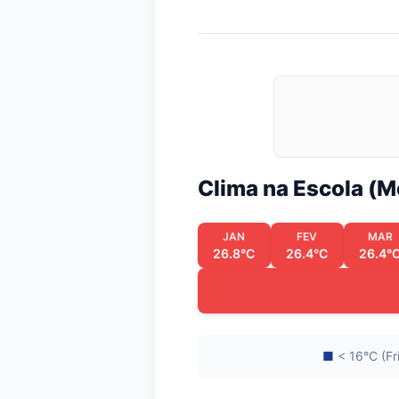
Clima na Escola (
JAN
FEV
MAR
26.8°C
26.4°C
26.4°
■
< 16°C (Fr