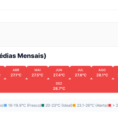
Médias Mensais)
ABR
MAI
JUN
JUL
AGO
C
27.1°C
27.5°C
27.4°C
27.6°C
28.1°C
DEZ
28.7°C
io)
■
16-19.9°C (Fresco)
■
20-23°C (Ideal)
■
23.1-26°C (Alerta)
■
> 2