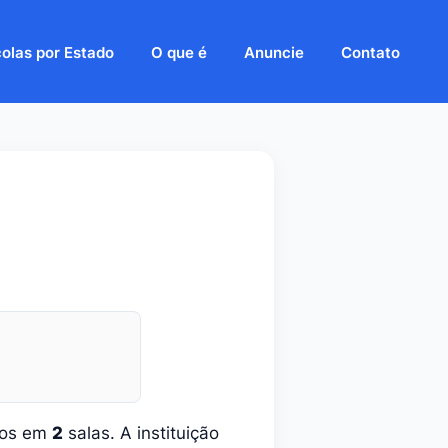
olas por Estado
O que é
Anuncie
Contato
dos em
2
salas. A instituição