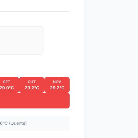
SET
OUT
NOV
29.0°C
29.2°C
29.2°C
6°C (Quente)