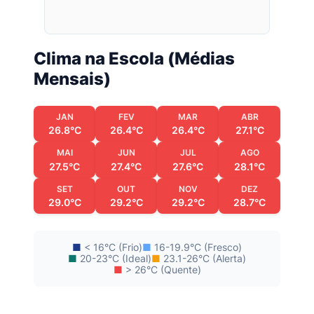
Clima na Escola (Médias
Mensais)
JAN
FEV
MAR
ABR
26.8°C
26.4°C
26.4°C
27.1°C
MAI
JUN
JUL
AGO
27.5°C
27.4°C
27.6°C
28.1°C
SET
OUT
NOV
DEZ
29.0°C
29.2°C
29.2°C
28.7°C
■
< 16°C (Frio)
■
16-19.9°C (Fresco)
■
20-23°C (Ideal)
■
23.1-26°C (Alerta)
■
> 26°C (Quente)