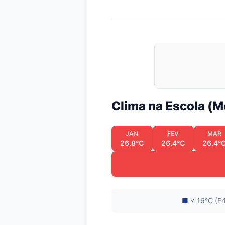
Clima na Escola (
JAN
FEV
MAR
26.8°C
26.4°C
26.4°
■
< 16°C (Fr