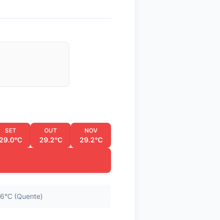
SET
OUT
NOV
29.0°C
29.2°C
29.2°C
6°C (Quente)