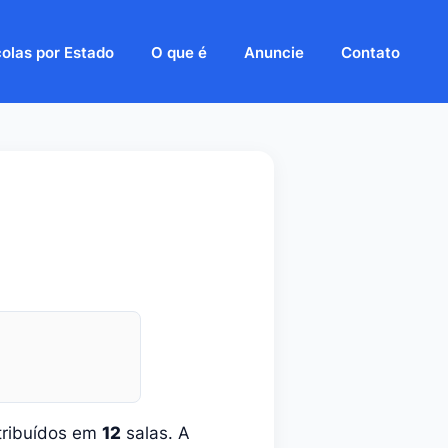
olas por Estado
O que é
Anuncie
Contato
tribuídos em
12
salas. A