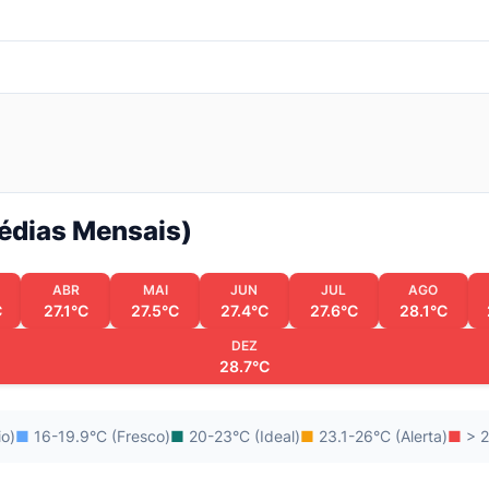
Médias Mensais)
ABR
MAI
JUN
JUL
AGO
C
27.1°C
27.5°C
27.4°C
27.6°C
28.1°C
DEZ
28.7°C
io)
■
16-19.9°C (Fresco)
■
20-23°C (Ideal)
■
23.1-26°C (Alerta)
■
> 2