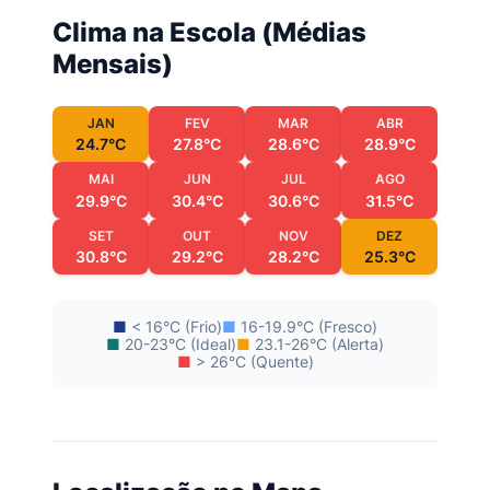
Clima na Escola (Médias
Mensais)
JAN
FEV
MAR
ABR
24.7°C
27.8°C
28.6°C
28.9°C
MAI
JUN
JUL
AGO
29.9°C
30.4°C
30.6°C
31.5°C
SET
OUT
NOV
DEZ
30.8°C
29.2°C
28.2°C
25.3°C
■
< 16°C (Frio)
■
16-19.9°C (Fresco)
■
20-23°C (Ideal)
■
23.1-26°C (Alerta)
■
> 26°C (Quente)