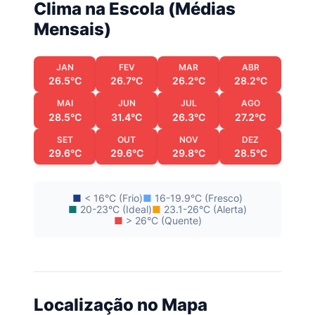
Clima na Escola (Médias
Mensais)
JAN
FEV
MAR
ABR
26.5°C
26.7°C
26.2°C
28.2°C
MAI
JUN
JUL
AGO
28.5°C
31.4°C
26.3°C
27.2°C
SET
OUT
NOV
DEZ
29.6°C
29.6°C
29.8°C
28.5°C
■
< 16°C (Frio)
■
16-19.9°C (Fresco)
■
20-23°C (Ideal)
■
23.1-26°C (Alerta)
■
> 26°C (Quente)
Localização no Mapa