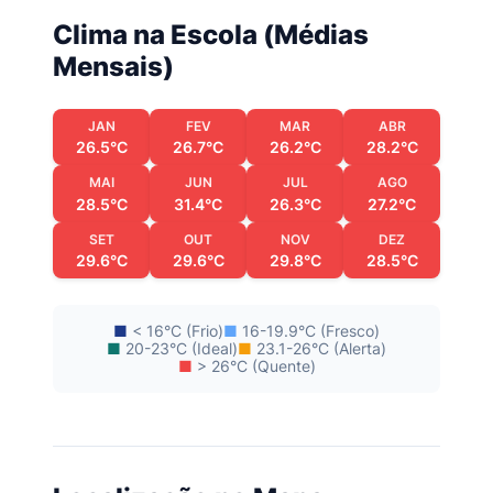
Clima na Escola (Médias
Mensais)
JAN
FEV
MAR
ABR
26.5°C
26.7°C
26.2°C
28.2°C
MAI
JUN
JUL
AGO
28.5°C
31.4°C
26.3°C
27.2°C
SET
OUT
NOV
DEZ
29.6°C
29.6°C
29.8°C
28.5°C
■
< 16°C (Frio)
■
16-19.9°C (Fresco)
■
20-23°C (Ideal)
■
23.1-26°C (Alerta)
■
> 26°C (Quente)