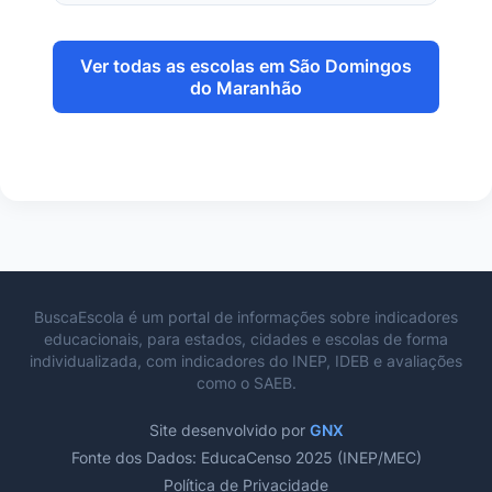
Ver todas as escolas em São Domingos
do Maranhão
BuscaEscola é um portal de informações sobre indicadores
educacionais, para estados, cidades e escolas de forma
individualizada, com indicadores do INEP, IDEB e avaliações
como o SAEB.
Site desenvolvido por
GNX
Fonte dos Dados: EducaCenso 2025 (INEP/MEC)
Política de Privacidade