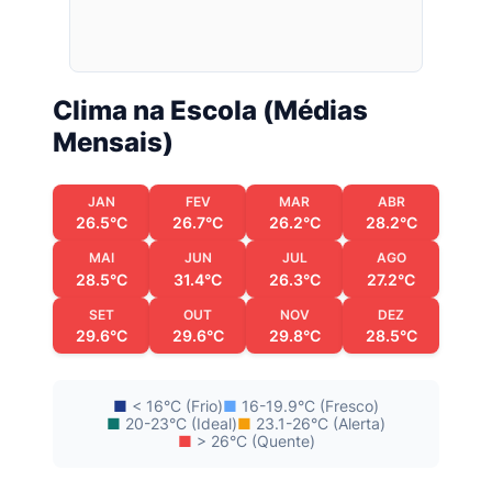
Clima na Escola (Médias
Mensais)
JAN
FEV
MAR
ABR
26.5°C
26.7°C
26.2°C
28.2°C
MAI
JUN
JUL
AGO
28.5°C
31.4°C
26.3°C
27.2°C
SET
OUT
NOV
DEZ
29.6°C
29.6°C
29.8°C
28.5°C
■
< 16°C (Frio)
■
16-19.9°C (Fresco)
■
20-23°C (Ideal)
■
23.1-26°C (Alerta)
■
> 26°C (Quente)