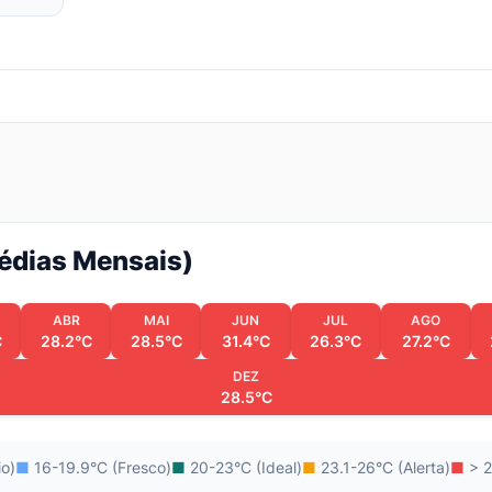
Médias Mensais)
ABR
MAI
JUN
JUL
AGO
C
28.2°C
28.5°C
31.4°C
26.3°C
27.2°C
DEZ
28.5°C
io)
■
16-19.9°C (Fresco)
■
20-23°C (Ideal)
■
23.1-26°C (Alerta)
■
> 2