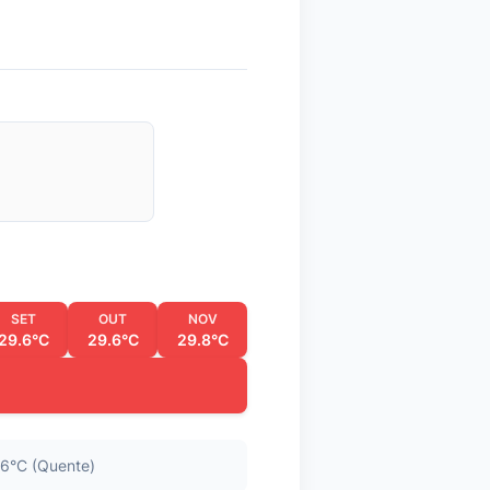
SET
OUT
NOV
29.6°C
29.6°C
29.8°C
6°C (Quente)