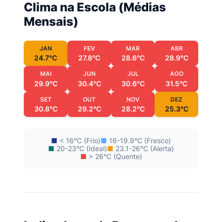
Clima na Escola (Médias
Mensais)
JAN
FEV
MAR
ABR
24.7°C
27.8°C
28.6°C
28.9°C
MAI
JUN
JUL
AGO
29.9°C
30.4°C
30.6°C
31.5°C
SET
OUT
NOV
DEZ
30.8°C
29.2°C
28.2°C
25.3°C
■
< 16°C (Frio)
■
16-19.9°C (Fresco)
■
20-23°C (Ideal)
■
23.1-26°C (Alerta)
■
> 26°C (Quente)