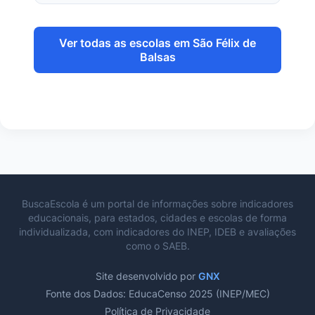
Ver todas as escolas em São Félix de
Balsas
BuscaEscola é um portal de informações sobre indicadores
educacionais, para estados, cidades e escolas de forma
individualizada, com indicadores do INEP, IDEB e avaliações
como o SAEB.
Site desenvolvido por
GNX
Fonte dos Dados: EducaCenso 2025 (INEP/MEC)
Política de Privacidade