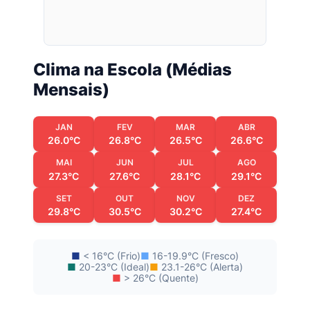
Clima na Escola (Médias
Mensais)
JAN
FEV
MAR
ABR
26.0°C
26.8°C
26.5°C
26.6°C
MAI
JUN
JUL
AGO
27.3°C
27.6°C
28.1°C
29.1°C
SET
OUT
NOV
DEZ
29.8°C
30.5°C
30.2°C
27.4°C
■
< 16°C (Frio)
■
16-19.9°C (Fresco)
■
20-23°C (Ideal)
■
23.1-26°C (Alerta)
■
> 26°C (Quente)