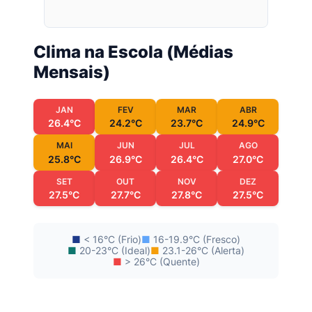
Clima na Escola (Médias
Mensais)
JAN
FEV
MAR
ABR
26.4°C
24.2°C
23.7°C
24.9°C
MAI
JUN
JUL
AGO
25.8°C
26.9°C
26.4°C
27.0°C
SET
OUT
NOV
DEZ
27.5°C
27.7°C
27.8°C
27.5°C
■
< 16°C (Frio)
■
16-19.9°C (Fresco)
■
20-23°C (Ideal)
■
23.1-26°C (Alerta)
■
> 26°C (Quente)