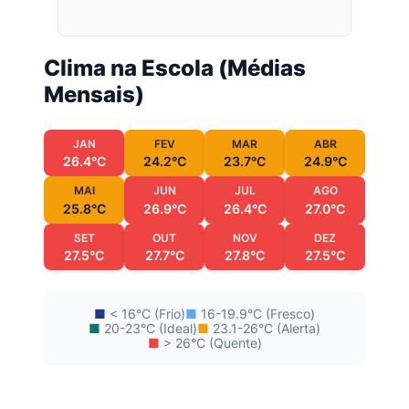
Clima na Escola (Médias
Mensais)
JAN
FEV
MAR
ABR
26.4°C
24.2°C
23.7°C
24.9°C
MAI
JUN
JUL
AGO
25.8°C
26.9°C
26.4°C
27.0°C
SET
OUT
NOV
DEZ
27.5°C
27.7°C
27.8°C
27.5°C
■
< 16°C (Frio)
■
16-19.9°C (Fresco)
■
20-23°C (Ideal)
■
23.1-26°C (Alerta)
■
> 26°C (Quente)