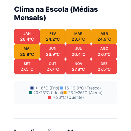
Clima na Escola (Médias
Mensais)
JAN
FEV
MAR
ABR
26.4°C
24.2°C
23.7°C
24.9°C
MAI
JUN
JUL
AGO
25.8°C
26.9°C
26.4°C
27.0°C
SET
OUT
NOV
DEZ
27.5°C
27.7°C
27.8°C
27.5°C
■
< 16°C (Frio)
■
16-19.9°C (Fresco)
■
20-23°C (Ideal)
■
23.1-26°C (Alerta)
■
> 26°C (Quente)