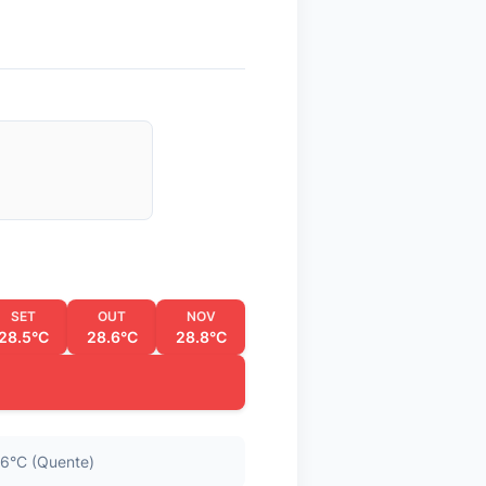
SET
OUT
NOV
28.5°C
28.6°C
28.8°C
6°C (Quente)