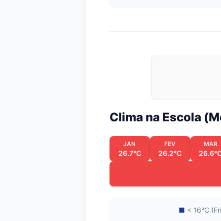
Clima na Escola (
JAN
FEV
MAR
26.7°C
26.2°C
26.6°
■
< 16°C (Fr