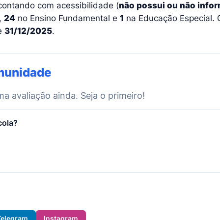
contando com acessibilidade (
não possui ou não info
,
24
no Ensino Fundamental e
1
na Educação Especial. O
e
31/12/2025
.
munidade
 avaliação ainda. Seja o primeiro!
cola?
Telegram
Instagram