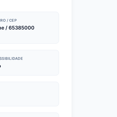
RO / CEP
e / 65385000
SSIBILIDADE
o