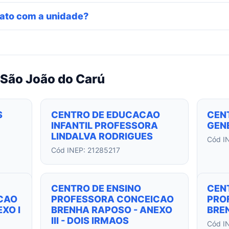
ato com a unidade?
 São João do Carú
S
CENTRO DE EDUCACAO
CEN
INFANTIL PROFESSORA
GEN
LINDALVA RODRIGUES
Cód I
Cód INEP: 21285217
CENTRO DE ENSINO
CEN
CAO
PROFESSORA CONCEICAO
PRO
XO I
BRENHA RAPOSO - ANEXO
BRE
III - DOIS IRMAOS
Cód I