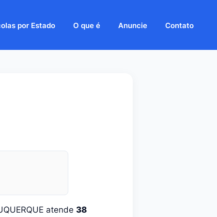
olas por Estado
O que é
Anuncie
Contato
LBUQUERQUE atende
38