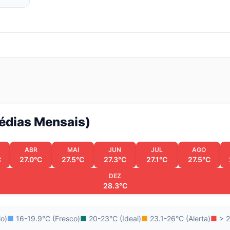
Médias Mensais)
ABR
MAI
JUN
JUL
AGO
C
27.0°C
27.5°C
27.3°C
27.1°C
27.5°C
DEZ
28.3°C
io)
■
16-19.9°C (Fresco)
■
20-23°C (Ideal)
■
23.1-26°C (Alerta)
■
> 2