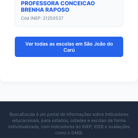
PROFESSORA CONCEICAO
BRENHA RAPOSO
Cód INEP: 21250537
Ver todas as escolas em São João do
Carú
BuscaEscola é um portal de informações sobre indicadores
educacionais, para estados, cidades e escolas de forma
individualizada, com indicadores do INEP, IDEB e avaliações
como o SAEB.