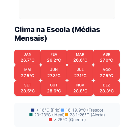
Clima na Escola (Médias
Mensais)
JAN
FEV
MAR
ABR
26.7°C
26.2°C
26.6°C
27.0°C
MAI
JUN
JUL
AGO
27.5°C
27.3°C
27.1°C
27.5°C
SET
OUT
NOV
DEZ
28.5°C
28.6°C
28.8°C
28.3°C
■
< 16°C (Frio)
■
16-19.9°C (Fresco)
■
20-23°C (Ideal)
■
23.1-26°C (Alerta)
■
> 26°C (Quente)