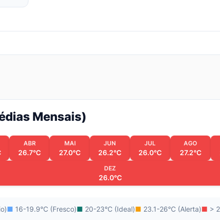
Médias Mensais)
ABR
MAI
JUN
JUL
AGO
C
26.7°C
27.0°C
26.2°C
26.0°C
27.2°C
DEZ
26.0°C
io)
■
16-19.9°C (Fresco)
■
20-23°C (Ideal)
■
23.1-26°C (Alerta)
■
> 2