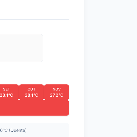
SET
OUT
NOV
28.1°C
28.1°C
27.2°C
6°C (Quente)