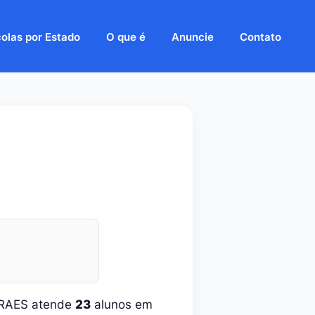
olas por Estado
O que é
Anuncie
Contato
ARAES atende
23
alunos em