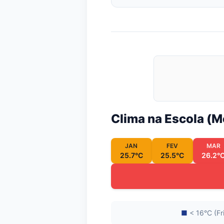
Clima na Escola (
JAN
FEV
MAR
25.7°C
25.5°C
26.2°
■
< 16°C (Fr