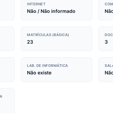
INTERNET
COM
Não / Não informado
Não
MATRÍCULAS (BÁSICA)
DOC
23
3
LAB. DE INFORMÁTICA
SAL
Não existe
Não
DA