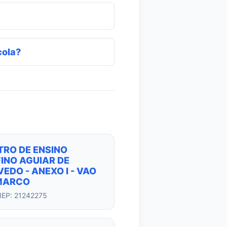
cola?
TRO DE ENSINO
INO AGUIAR DE
EDO - ANEXO I - VAO
MARCO
NEP: 21242275