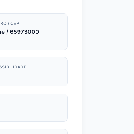
RO / CEP
e / 65973000
SSIBILIDADE
m