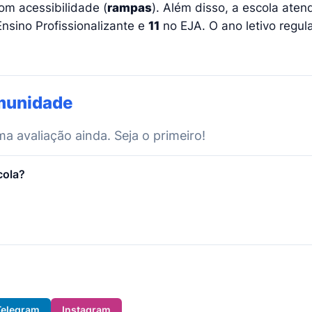
om acessibilidade (
rampas
). Além disso, a escola ate
nsino Profissionalizante e
11
no EJA. O ano letivo regul
munidade
 avaliação ainda. Seja o primeiro!
cola?
Telegram
Instagram