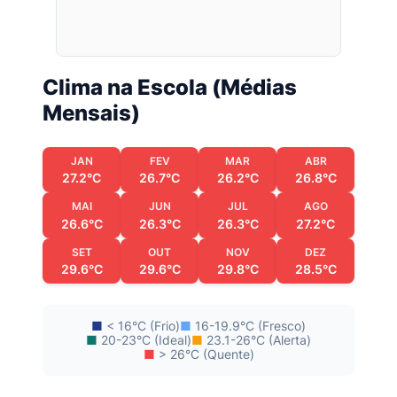
Clima na Escola (Médias
Mensais)
JAN
FEV
MAR
ABR
27.2°C
26.7°C
26.2°C
26.8°C
MAI
JUN
JUL
AGO
26.6°C
26.3°C
26.3°C
27.2°C
SET
OUT
NOV
DEZ
29.6°C
29.6°C
29.8°C
28.5°C
■
< 16°C (Frio)
■
16-19.9°C (Fresco)
■
20-23°C (Ideal)
■
23.1-26°C (Alerta)
■
> 26°C (Quente)