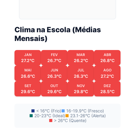
Clima na Escola (Médias
Mensais)
JAN
FEV
MAR
ABR
27.2°C
26.7°C
26.2°C
26.8°C
MAI
JUN
JUL
AGO
26.6°C
26.3°C
26.3°C
27.2°C
SET
OUT
NOV
DEZ
29.6°C
29.6°C
29.8°C
28.5°C
■
< 16°C (Frio)
■
16-19.9°C (Fresco)
■
20-23°C (Ideal)
■
23.1-26°C (Alerta)
■
> 26°C (Quente)