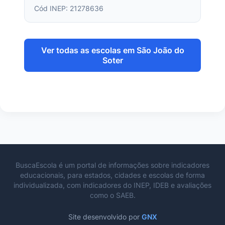
Cód INEP: 21278636
Ver todas as escolas em São João do
Soter
BuscaEscola é um portal de informações sobre indicadores
educacionais, para estados, cidades e escolas de forma
individualizada, com indicadores do INEP, IDEB e avaliações
como o SAEB.
Site desenvolvido por
GNX