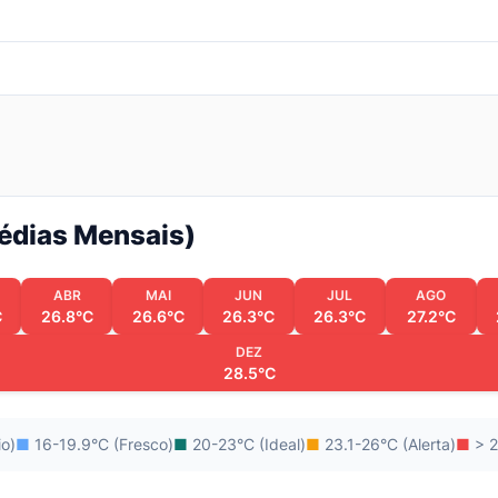
Médias Mensais)
ABR
MAI
JUN
JUL
AGO
C
26.8°C
26.6°C
26.3°C
26.3°C
27.2°C
DEZ
28.5°C
io)
■
16-19.9°C (Fresco)
■
20-23°C (Ideal)
■
23.1-26°C (Alerta)
■
> 2