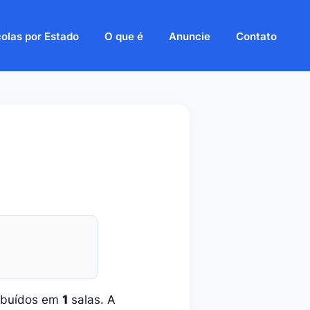
olas por Estado
O que é
Anuncie
Contato
ribuídos em
1
salas. A