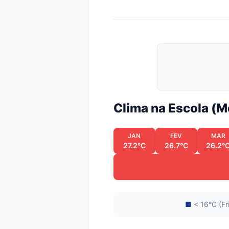
Clima na Escola (
JAN
FEV
MAR
27.2°C
26.7°C
26.2°
■
< 16°C (Fr