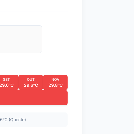
SET
OUT
NOV
29.6°C
29.6°C
29.8°C
6°C (Quente)