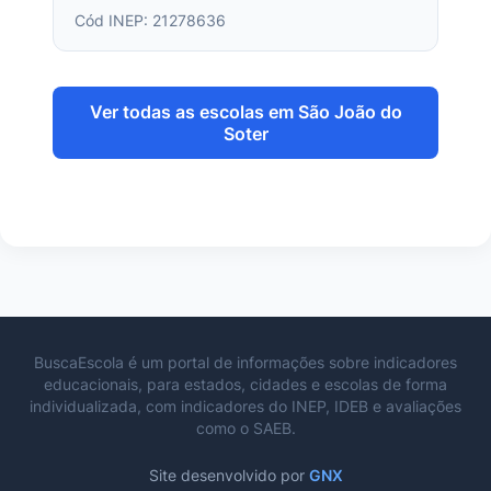
Cód INEP: 21278636
Ver todas as escolas em São João do
Soter
BuscaEscola é um portal de informações sobre indicadores
educacionais, para estados, cidades e escolas de forma
individualizada, com indicadores do INEP, IDEB e avaliações
como o SAEB.
Site desenvolvido por
GNX