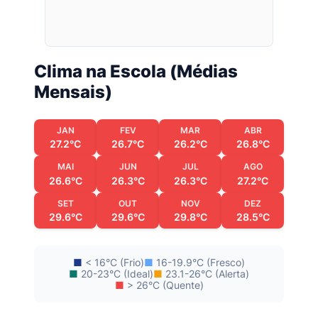
Clima na Escola (Médias
Mensais)
JAN
FEV
MAR
ABR
27.2°C
26.7°C
26.2°C
26.8°C
MAI
JUN
JUL
AGO
26.6°C
26.3°C
26.3°C
27.2°C
SET
OUT
NOV
DEZ
29.6°C
29.6°C
29.8°C
28.5°C
■
< 16°C (Frio)
■
16-19.9°C (Fresco)
■
20-23°C (Ideal)
■
23.1-26°C (Alerta)
■
> 26°C (Quente)