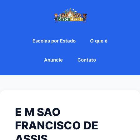
Escolas por Estado
O que é
Anuncie
Contato
E M SAO
FRANCISCO DE
ASSIS