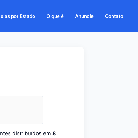
olas por Estado
O que é
Anuncie
Contato
ntes distribuídos em
8