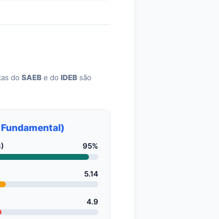
otas do
SAEB
e do
IDEB
são
o Fundamental)
)
95%
5.14
4.9