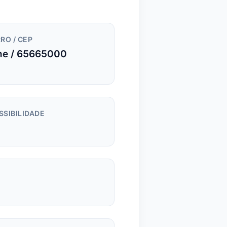
RO / CEP
e / 65665000
SSIBILIDADE
m