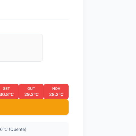
SET
OUT
NOV
30.8°C
29.2°C
28.2°C
6°C (Quente)