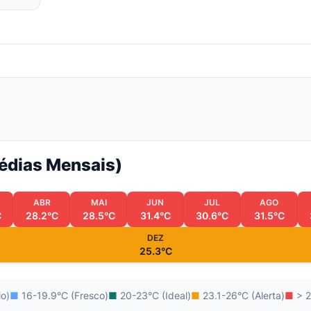
Médias Mensais)
ABR
MAI
JUN
JUL
AGO
C
28.2°C
28.5°C
31.4°C
30.6°C
31.5°C
DEZ
25.3°C
io)
■
16-19.9°C (Fresco)
■
20-23°C (Ideal)
■
23.1-26°C (Alerta)
■
> 2