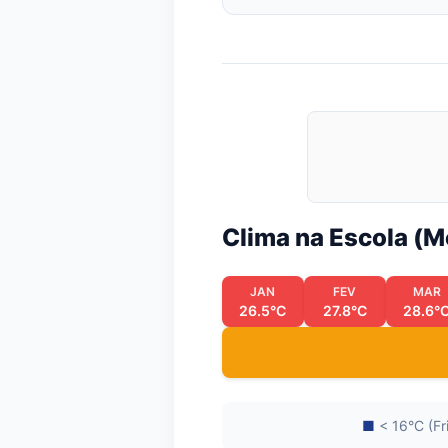
Clima na Escola (
JAN
FEV
MAR
26.5°C
27.8°C
28.6°
■
< 16°C (Fr