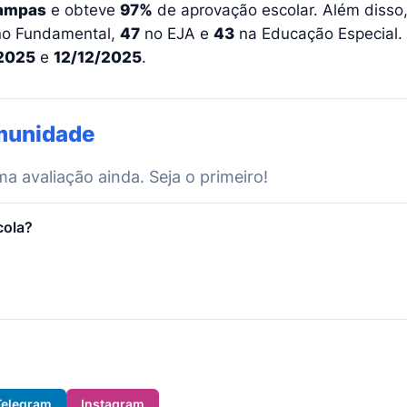
ampas
e obteve
97%
de aprovação escolar. Além disso
no Fundamental,
47
no EJA e
43
na Educação Especial. 
2025
e
12/12/2025
.
munidade
 avaliação ainda. Seja o primeiro!
cola?
Telegram
Instagram