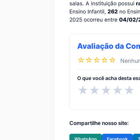
salas. A instituição possui
r
Ensino Infantil,
262
no Ensi
2025 ocorreu entre
04/02/
Avaliação da Co
☆☆☆☆☆
Nenhuma
O que você acha desta es
★
★
★
★
★
Compartilhe nosso site:
WhatsApp
Facebook