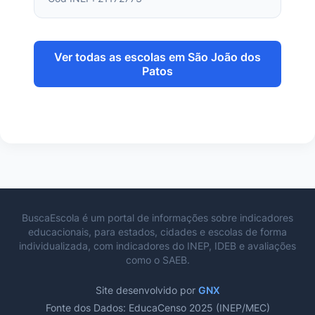
Ver todas as escolas em São João dos
Patos
BuscaEscola é um portal de informações sobre indicadores
educacionais, para estados, cidades e escolas de forma
individualizada, com indicadores do INEP, IDEB e avaliações
como o SAEB.
Site desenvolvido por
GNX
Fonte dos Dados: EducaCenso 2025 (INEP/MEC)