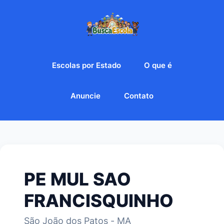
Escolas por Estado
O que é
Anuncie
Contato
PE MUL SAO
FRANCISQUINHO
São João dos Patos - MA