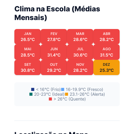
Clima na Escola (Médias
Mensais)
JAN
FEV
MAR
ABR
26.5°C
27.8°C
28.6°C
28.2°C
MAI
JUN
JUL
AGO
28.5°C
31.4°C
30.6°C
31.5°C
SET
OUT
NOV
DEZ
30.8°C
29.2°C
28.2°C
25.3°C
■
< 16°C (Frio)
■
16-19.9°C (Fresco)
■
20-23°C (Ideal)
■
23.1-26°C (Alerta)
■
> 26°C (Quente)