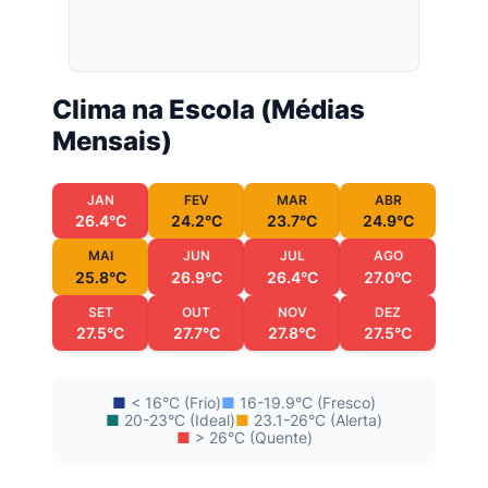
Clima na Escola (Médias
Mensais)
JAN
FEV
MAR
ABR
26.4°C
24.2°C
23.7°C
24.9°C
MAI
JUN
JUL
AGO
25.8°C
26.9°C
26.4°C
27.0°C
SET
OUT
NOV
DEZ
27.5°C
27.7°C
27.8°C
27.5°C
■
< 16°C (Frio)
■
16-19.9°C (Fresco)
■
20-23°C (Ideal)
■
23.1-26°C (Alerta)
■
> 26°C (Quente)