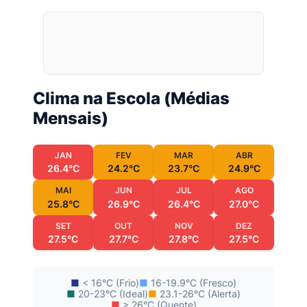
Clima na Escola (Médias
Mensais)
JAN
FEV
MAR
ABR
26.4°C
24.2°C
23.7°C
24.9°C
MAI
JUN
JUL
AGO
25.8°C
26.9°C
26.4°C
27.0°C
SET
OUT
NOV
DEZ
27.5°C
27.7°C
27.8°C
27.5°C
■
< 16°C (Frio)
■
16-19.9°C (Fresco)
■
20-23°C (Ideal)
■
23.1-26°C (Alerta)
■
> 26°C (Quente)