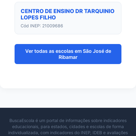
CENTRO DE ENSINO DR TARQUINIO
LOPES FILHO
Cód INEP: 21009686
Ver todas as escolas em São José de
Ribamar
BuscaEscola é um portal de informações sobre indicadores
educacionais, para estados, cidades e escolas de forma
individualizada, com indicadores do INEP, IDEB e avaliações