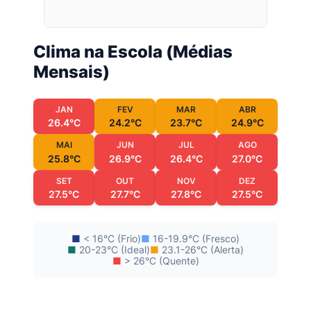
Clima na Escola (Médias
Mensais)
JAN
FEV
MAR
ABR
26.4°C
24.2°C
23.7°C
24.9°C
MAI
JUN
JUL
AGO
25.8°C
26.9°C
26.4°C
27.0°C
SET
OUT
NOV
DEZ
27.5°C
27.7°C
27.8°C
27.5°C
■
< 16°C (Frio)
■
16-19.9°C (Fresco)
■
20-23°C (Ideal)
■
23.1-26°C (Alerta)
■
> 26°C (Quente)