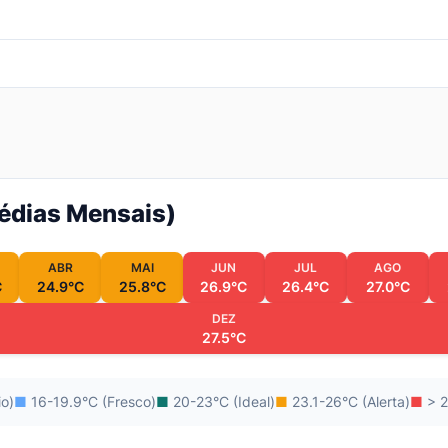
Médias Mensais)
ABR
MAI
JUN
JUL
AGO
C
24.9°C
25.8°C
26.9°C
26.4°C
27.0°C
DEZ
27.5°C
io)
■
16-19.9°C (Fresco)
■
20-23°C (Ideal)
■
23.1-26°C (Alerta)
■
> 2