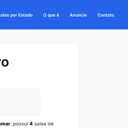
olas por Estado
O que é
Anuncie
Contato
TO
amar
, possui
4
salas de