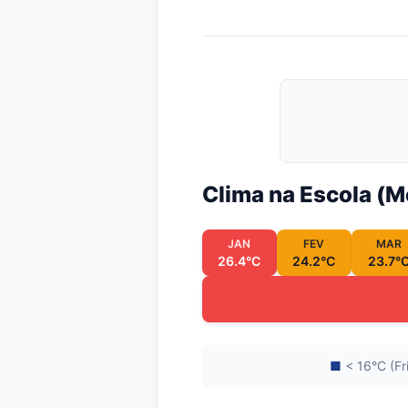
Clima na Escola (
JAN
FEV
MAR
26.4°C
24.2°C
23.7°
■
< 16°C (Fr