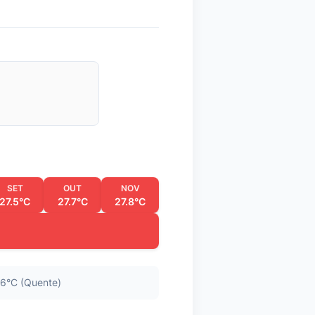
SET
OUT
NOV
27.5°C
27.7°C
27.8°C
6°C (Quente)