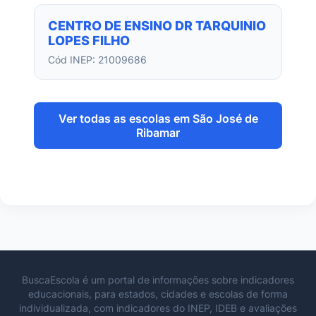
CENTRO DE ENSINO DR TARQUINIO
LOPES FILHO
Cód INEP: 21009686
Ver todas as escolas em São José de
Ribamar
BuscaEscola é um portal de informações sobre indicadores
educacionais, para estados, cidades e escolas de forma
individualizada, com indicadores do INEP, IDEB e avaliações