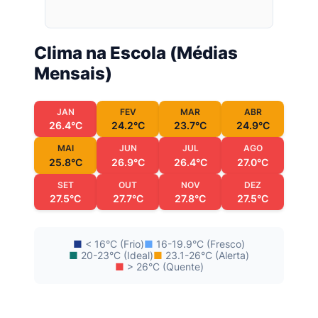
Clima na Escola (Médias
Mensais)
JAN
FEV
MAR
ABR
26.4°C
24.2°C
23.7°C
24.9°C
MAI
JUN
JUL
AGO
25.8°C
26.9°C
26.4°C
27.0°C
SET
OUT
NOV
DEZ
27.5°C
27.7°C
27.8°C
27.5°C
■
< 16°C (Frio)
■
16-19.9°C (Fresco)
■
20-23°C (Ideal)
■
23.1-26°C (Alerta)
■
> 26°C (Quente)