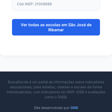
Cód INEP: 21009686
Ver todas as escolas em São José de
Ribamar
BuscaEscola é um portal de informações sobre indicadores
educacionais, para estados, cidades e escolas de forma
individualizada, com indicadores do INEP, IDEB e avaliações
como o SAEB.
Site desenvolvido por
GNX