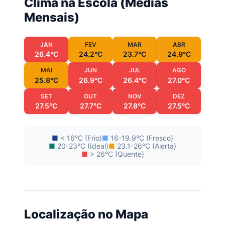
Clima na Escola (Médias
Mensais)
JAN
FEV
MAR
ABR
26.4°C
24.2°C
23.7°C
24.9°C
MAI
JUN
JUL
AGO
25.8°C
26.9°C
26.4°C
27.0°C
SET
OUT
NOV
DEZ
27.5°C
27.7°C
27.8°C
27.5°C
■
< 16°C (Frio)
■
16-19.9°C (Fresco)
■
20-23°C (Ideal)
■
23.1-26°C (Alerta)
■
> 26°C (Quente)
Localização no Mapa