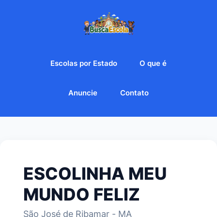
Escolas por Estado
O que é
Anuncie
Contato
ESCOLINHA MEU
MUNDO FELIZ
São José de Ribamar - MA