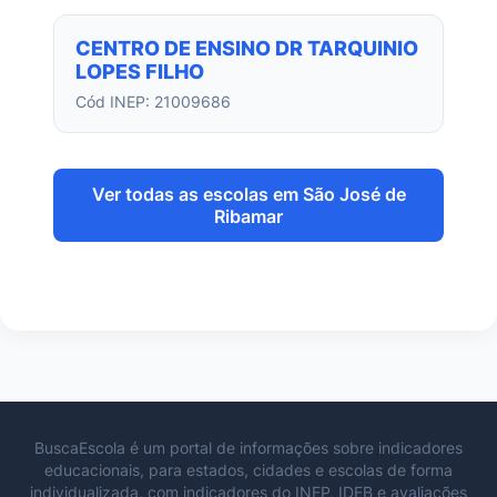
CENTRO DE ENSINO DR TARQUINIO
LOPES FILHO
Cód INEP: 21009686
Ver todas as escolas em São José de
Ribamar
BuscaEscola é um portal de informações sobre indicadores
educacionais, para estados, cidades e escolas de forma
individualizada, com indicadores do INEP, IDEB e avaliações