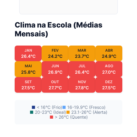
Clima na Escola (Médias
Mensais)
JAN
FEV
MAR
ABR
26.4°C
24.2°C
23.7°C
24.9°C
MAI
JUN
JUL
AGO
25.8°C
26.9°C
26.4°C
27.0°C
SET
OUT
NOV
DEZ
27.5°C
27.7°C
27.8°C
27.5°C
■
< 16°C (Frio)
■
16-19.9°C (Fresco)
■
20-23°C (Ideal)
■
23.1-26°C (Alerta)
■
> 26°C (Quente)