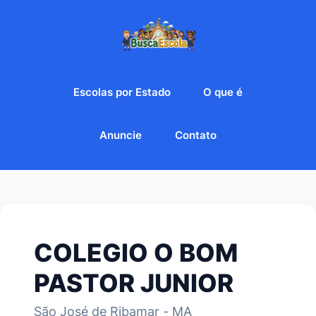
Escolas por Estado
O que é
Anuncie
Contato
COLEGIO O BOM
PASTOR JUNIOR
São José de Ribamar - MA