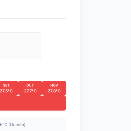
SET
OUT
NOV
27.5°C
27.7°C
27.8°C
6°C (Quente)