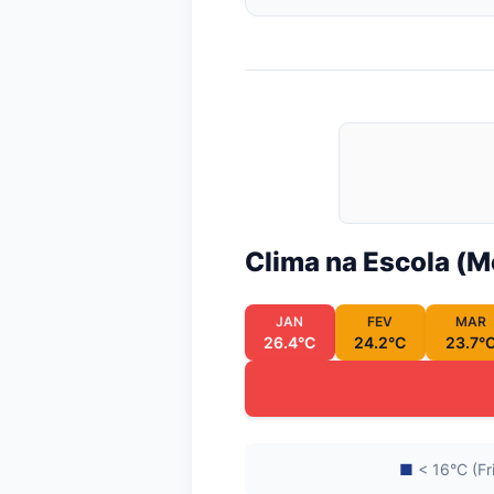
Clima na Escola (
JAN
FEV
MAR
26.4°C
24.2°C
23.7°
■
< 16°C (Fr