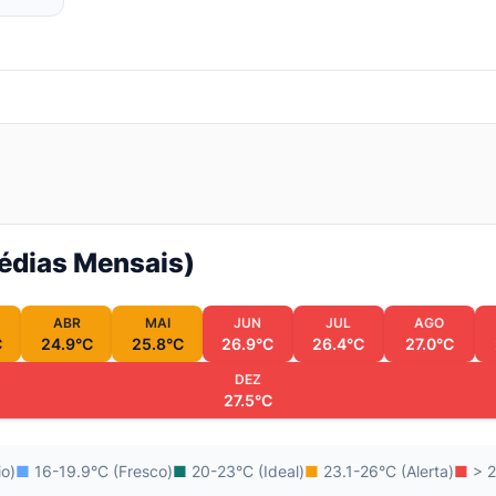
Médias Mensais)
ABR
MAI
JUN
JUL
AGO
C
24.9°C
25.8°C
26.9°C
26.4°C
27.0°C
DEZ
27.5°C
io)
■
16-19.9°C (Fresco)
■
20-23°C (Ideal)
■
23.1-26°C (Alerta)
■
> 2