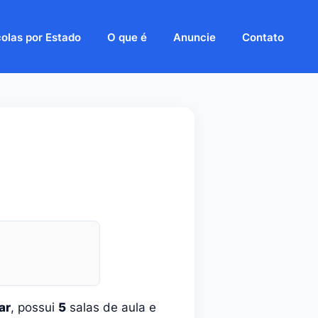
olas por Estado
O que é
Anuncie
Contato
ar
, possui
5
salas de aula e