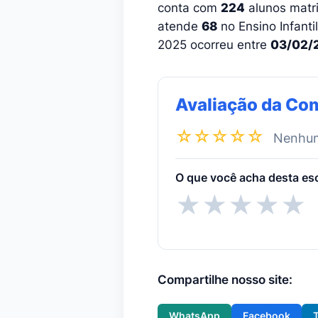
conta com
224
alunos matri
atende
68
no Ensino Infanti
2025 ocorreu entre
03/02/
Avaliação da Co
☆☆☆☆☆
Nenhuma
O que você acha desta es
★
★
★
★
★
Compartilhe nosso site:
WhatsApp
Facebook