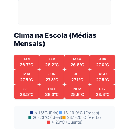
Clima na Escola (Médias
Mensais)
JAN
FEV
MAR
ABR
26.7°C
26.2°C
26.6°C
27.0°C
MAI
JUN
JUL
AGO
27.5°C
27.3°C
27.1°C
27.5°C
SET
OUT
NOV
DEZ
28.5°C
28.6°C
28.8°C
28.3°C
■
< 16°C (Frio)
■
16-19.9°C (Fresco)
■
20-23°C (Ideal)
■
23.1-26°C (Alerta)
■
> 26°C (Quente)