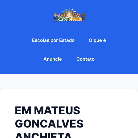
Escolas por Estado
O que é
Anuncie
Contato
EM MATEUS
GONCALVES
ANCHIETA