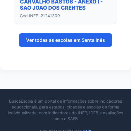
CARVALHO BASTOS - ANEXO I -
SAO JOAO DOS CRENTES
Cód INEP: 21241309
Ver todas as escolas em Santa Inês
BuscaEscola é um portal de informações sobre indicadores
educacionais, para estados, cidades e escolas de forma
individualizada, com indicadores do INEP, IDEB e avaliações
como o SAEB.